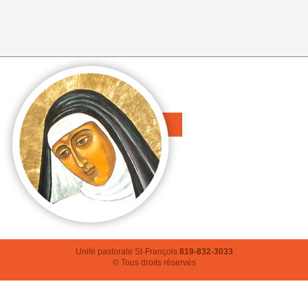
Unité pastorale St-François
819-832-3033
© Tous droits réservés