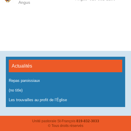
Angus
Actualités
Repas paroissiaux
(no title)
Les trouvailles au profit de l’Église
Unité pastorale St-François
819-832-3033
© Tous droits réservés