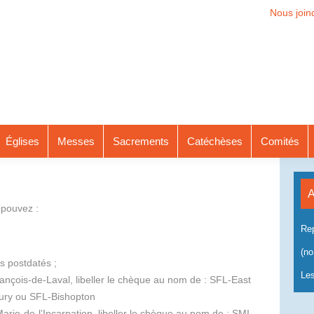
Nous join
Églises
Messes
Sacrements
Catéchèses
Comités
A
 pouvez :
Rep
(no 
s postdatés ;
Les
ançois-de-Laval, libeller le chèque au nom de : SFL-East
ury ou SFL-Bishopton
arie-de-l’Incarnation, libeller le chèque au nom de : SMI-