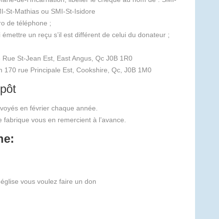
I-St-Mathias ou SMI-St-Isidore
o de téléphone ;
émettre un reçu s’il est différent de celui du donateur ;
6 Rue St-Jean Est, East Angus, Qc J0B 1R0
on 170 rue Principale Est, Cookshire, Qc, J0B 1M0
mpôt
envoyés en février chaque année.
de fabrique vous en remercient à l’avance.
ne:
 église vous voulez faire un don