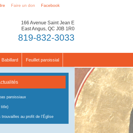
dre
Faire un don
Facebook
166 Avenue Saint Jean E
East Angus, QC J0B 1R0
819-832-3033
Babillard
Feuillet paroissial
ctualités
as paroissiaux
title)
 trouvailles au profit de l’Église