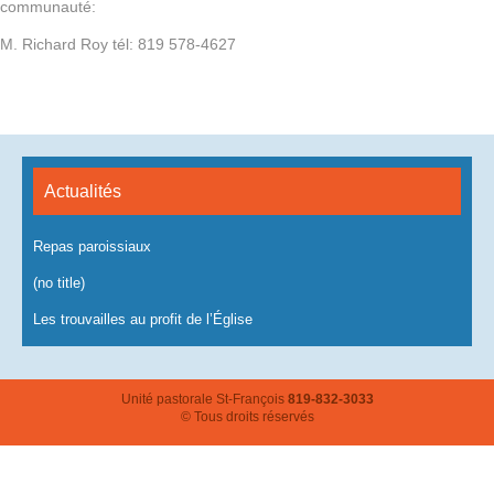
communauté:
M. Richard Roy tél: 819 578-4627
Actualités
Repas paroissiaux
(no title)
Les trouvailles au profit de l’Église
Unité pastorale St-François
819-832-3033
© Tous droits réservés