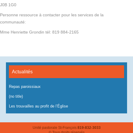
J0B 1G0
Personne ressource à contacter pour les services de la
communauté:
Mme Henriette Grondin tél: 819 884-2165
Actualités
Repas paroissiaux
(no title)
Les trouvailles au profit de l’Église
Unité pastorale St-François
819-832-3033
© Tous droits réservés