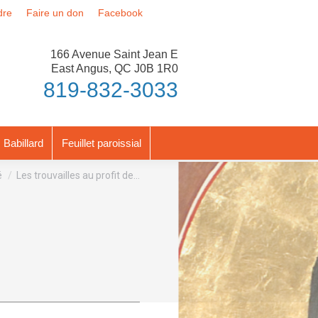
dre
Faire un don
Facebook
166 Avenue Saint Jean E
East Angus, QC J0B 1R0
819-832-3033
Babillard
Feuillet paroissial
é
Les trouvailles au profit de…