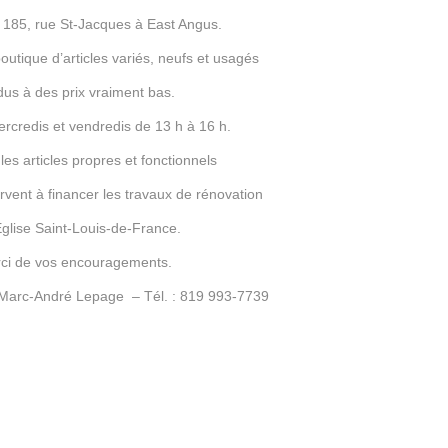
u 185, rue St-Jacques à East Angus.
boutique d’articles variés, neufs et usagés
us à des prix vraiment bas.
ercredis et vendredis de 13 h à 16 h.
es articles propres et fonctionnels
ervent à financer les travaux de rénovation
Église Saint-Louis-de-France.
ci de vos encouragements.
: Marc-André Lepage – Tél. : 819 993-7739