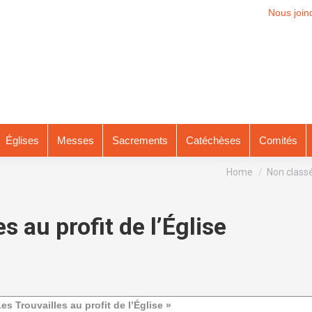
Nous join
Églises
Messes
Sacrements
Catéchèses
Comités
You are here:
Home
Non class
es au profit de l’Église
es Trouvailles au profit de l’Église »