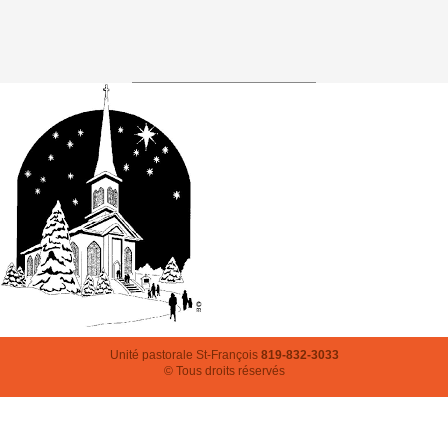
Unité pastorale St-François
819-832-3033
© Tous droits réservés