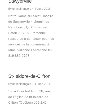
Sawyerville
By
unitéstfrançois
4 June 2016
Notre-Dame-du-Saint-Rosaire
de Sawyerville 4 chemin de
Randboro , Qc Cookshire-
Eaton J0B 3A0 Personne
ressource à contacter pour les
services de la communauté:
Mme Suzanne Labranche tél:
819 889-2728
St-Isidore-de-Clifton
By
unitéstfrançois
4 June 2016
St-Isidore-de-Clifton 20, rue
de l’Église Saint-Isidore-de-
Clifton (Québec) J0B 2X0